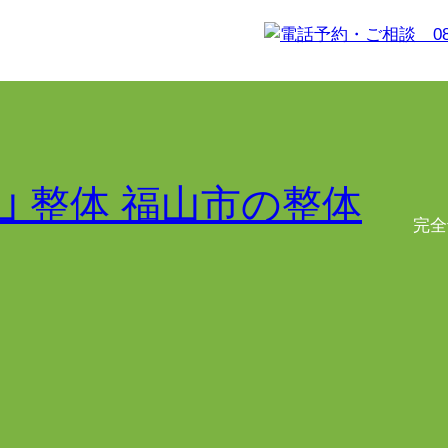
山 整体 福山市の整体
完全