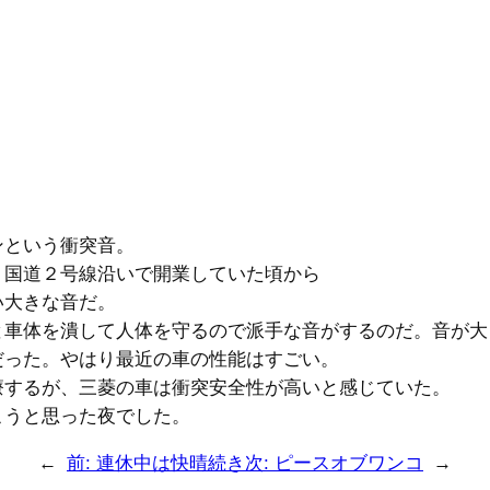
ンという衝突音。
、国道２号線沿いで開業していた頃から
い大きな音だ。
と車体を潰して人体を守るので派手な音がするのだ。音が大
だった。やはり最近の車の性能はすごい。
療するが、三菱の車は衝突安全性が高いと感じていた。
こうと思った夜でした。
←
前:
連休中は快晴続き
次:
ピースオブワンコ
→