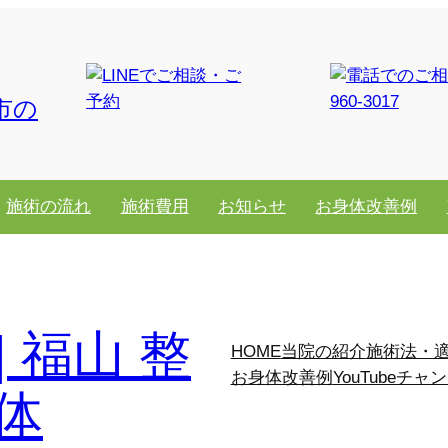
市の
施術の流れ
施術費用
お知らせ
お身体改善例
 福山 整
HOME
当院の紹介
施術法・
お身体改善例
YouTubeチャ
体