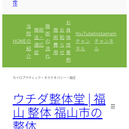
体
お
当
施
施術
施
お
身
院
術
YouTube
Instagram
法・
術
知
体
HOME
の
の
チャン
チャンネ
適応
費
ら
改
紹
流
ネル
ル
症
用
せ
善
介
れ
例
カイロプラティック・オステオパシー・指圧
ウチダ整体堂 | 福
山 整体 福山市の
整体