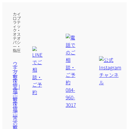
カイ
ロプ
ラテ
ィッ
ク・
オス
テオ
パシ
ー・
指圧
ウ
チ
ダ
整
体
堂 |
福
山
整
体
福
山
市
の
整