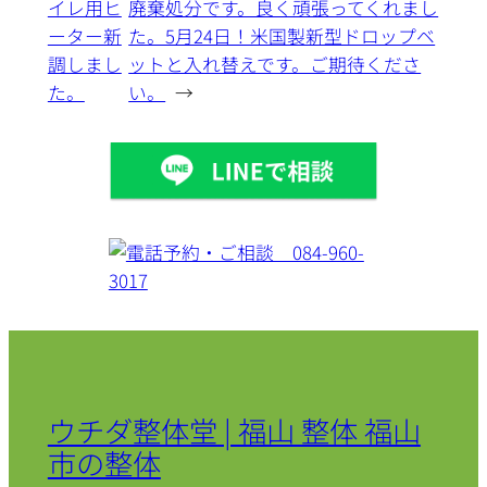
イレ用ヒ
廃棄処分です。良く頑張ってくれまし
ーター新
た。5月24日！米国製新型ドロップベ
調しまし
ットと入れ替えです。ご期待くださ
た。
い。
→
ウチダ整体堂 | 福山 整体 福山
市の整体