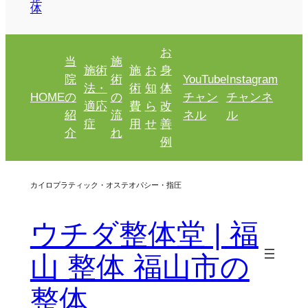
体
お
当
施
施術
施
お
身
院
術
YouTube
Instagram
法・
術
知
体
HOME
の
の
チャン
チャンネ
適応
費
ら
改
紹
流
ネル
ル
症
用
せ
善
介
れ
例
カイロプラティック・オステオパシー・指圧
ウチダ整体堂 | 福
山 整体 福山市の
整体