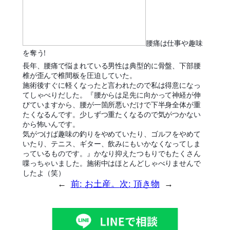
腰痛は仕事や趣味
を奪う!
長年、腰痛で悩まれている男性は典型的に骨盤、下部腰
椎が歪んで椎間板を圧迫していた。
施術後すぐに軽くなったと言われたので私は得意になっ
てしゃべりだした。『腰からは足先に向かって神経が伸
びていますから、腰が一箇所悪いだけで下半身全体が重
たくなるんです。少しずつ重たくなるので気がつかない
から怖いんです。
気がつけば趣味の釣りをやめていたり、ゴルフをやめて
いたり、テニス、ギター、飲みにもいかなくなってしま
っているものです。』かなり抑えたつもりでもたくさん
喋っちゃいました。施術中はほとんどしゃべりませんで
したよ（笑）
←
前:
お土産。
次:
頂き物
→