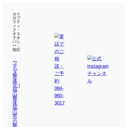
カイ
ロプ
ラテ
ィッ
ク・
オス
テオ
パシ
ー・
指圧
ウ
チ
ダ
整
体
堂 |
福
山
整
体
福
山
市
の
整