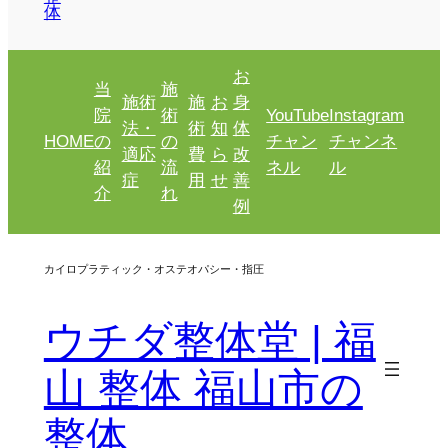
体
お
当
施
施術
施
お
身
院
術
YouTube
Instagram
法・
術
知
体
HOME
の
の
チャン
チャンネ
適応
費
ら
改
紹
流
ネル
ル
症
用
せ
善
介
れ
例
カイロプラティック・オステオパシー・指圧
ウチダ整体堂 | 福
山 整体 福山市の
整体