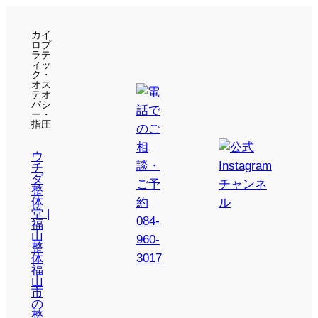
カイ
ロプ
ラテ
ィッ
ク・
オス
テオ
パシ
ー・
指圧
ウ
チ
ダ
整
体
堂 |
福
山
整
体
福
山
市
の
整