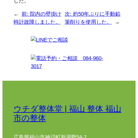
した。
←
前:
院内の壁掛け
次:
約50年ぶりに手動鉛
時計故障しました。
筆削りを使用した。
→
ウチダ整体堂 | 福山 整体 福山
市の整体
広島県福山市神辺町新湯野54-2