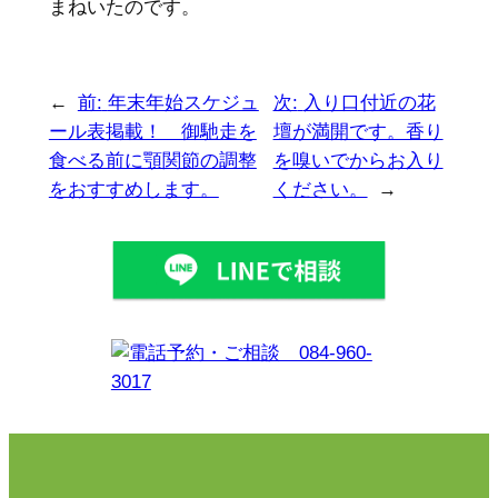
まねいたのです。
←
前:
年末年始スケジュ
次:
入り口付近の花
ール表掲載！ 御馳走を
壇が満開です。香り
食べる前に顎関節の調整
を嗅いでからお入り
をおすすめします。
ください。
→