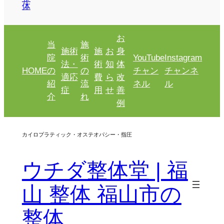
体
お
当
施
施術
施
お
身
院
術
YouTube
Instagram
法・
術
知
体
HOME
の
の
チャン
チャンネ
適応
費
ら
改
紹
流
ネル
ル
症
用
せ
善
介
れ
例
カイロプラティック・オステオパシー・指圧
ウチダ整体堂 | 福
山 整体 福山市の
整体