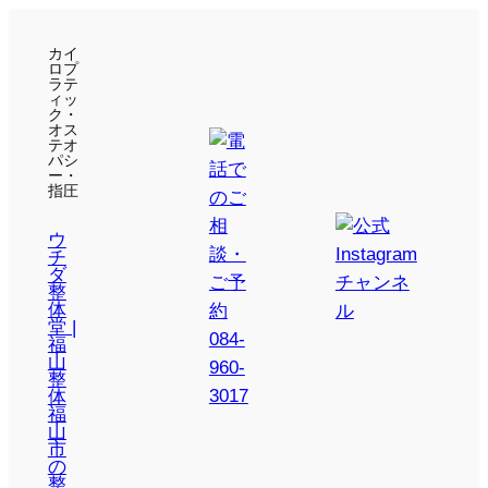
カイ
ロプ
ラテ
ィッ
ク・
オス
テオ
パシ
ー・
指圧
ウ
チ
ダ
整
体
堂 |
福
山
整
体
福
山
市
の
整