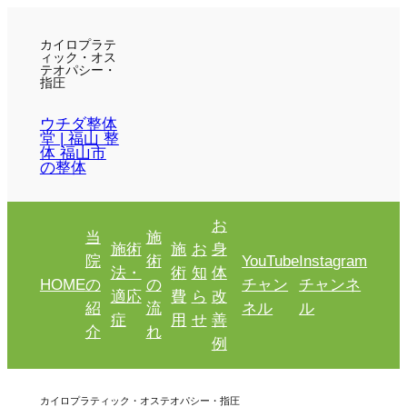
カイロプラテ
ィック・オス
テオパシー・
指圧
ウチダ整体
堂 | 福山 整
体 福山市
の整体
お
当
施
施術
施
お
身
院
術
YouTube
Instagram
法・
術
知
体
HOME
の
の
チャン
チャンネ
適応
費
ら
改
紹
流
ネル
ル
症
用
せ
善
介
れ
例
カイロプラティック・オステオパシー・指圧