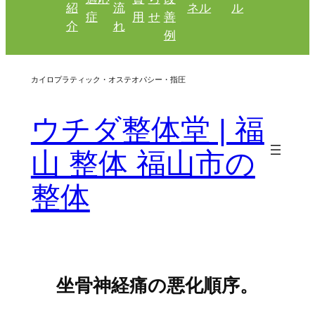
紹
流
ネル
ル
症
用
せ
善
介
れ
例
カイロプラティック・オステオパシー・指圧
ウチダ整体堂 | 福
山 整体 福山市の
整体
坐骨神経痛の悪化順序。