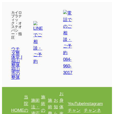
カイロ
プラテ
ィッ
ク・オ
ステオ
パシ
ー・指
圧
ウチ
ダ整
体堂 |
福山
整体
福山
市の
整体
お
当
施
施術
施
お
身
院
術
YouTube
Instagram
法・
術
知
体
HOME
の
の
チャン
チャンネ
適応
費
ら
改