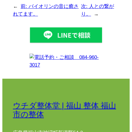
←
前:
バイオリンの音に癒さ
次:
人との繋が
れてます。
り。
→
ウチダ整体堂 | 福山 整体 福山
市の整体