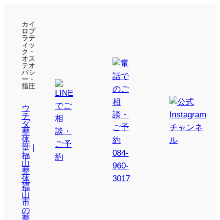
カイ
ロプ
ラテ
ィッ
ク・
オス
テオ
パシ
ー・
指圧
ウ
チ
ダ
整
体
堂 |
福
山
整
体
福
山
市
の
整