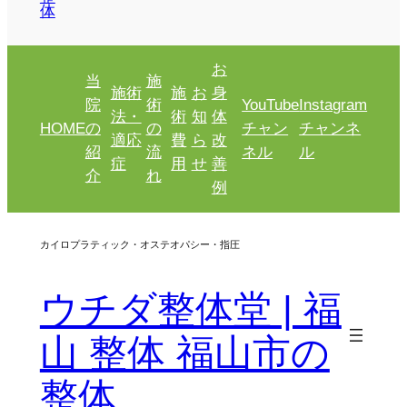
体
お
当
施
施術
施
お
身
院
術
YouTube
Instagram
法・
術
知
体
HOME
の
の
チャン
チャンネ
適応
費
ら
改
紹
流
ネル
ル
症
用
せ
善
介
れ
例
カイロプラティック・オステオパシー・指圧
ウチダ整体堂 | 福
山 整体 福山市の
整体