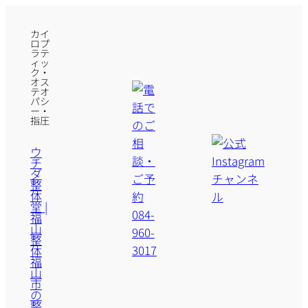
カイ
ロプ
ラテ
ィッ
ク・
オス
テオ
パシ
ー・
指圧
ウ
チ
ダ
整
体
堂 |
福
山
整
体
福
山
市
の
整