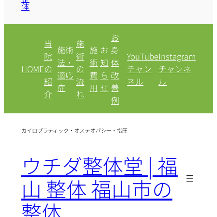
体
お
当
施
施術
施
お
身
院
術
YouTube
Instagram
法・
術
知
体
HOME
の
の
チャン
チャンネ
適応
費
ら
改
紹
流
ネル
ル
症
用
せ
善
介
れ
例
カイロプラティック・オステオパシー・指圧
ウチダ整体堂 | 福
山 整体 福山市の
整体