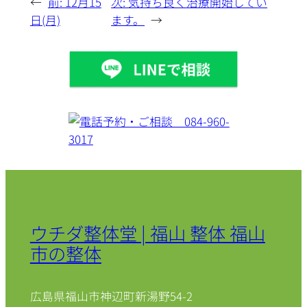
←
前:
12月15
次:
気持ち良く治療開始してい
日(月)
ます。
→
ウチダ整体堂 | 福山 整体 福山
市の整体
広島県福山市神辺町新湯野54-2