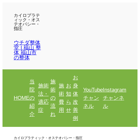
カイロプラテ
ィック・オス
テオパシー・
指圧
ウチダ整体
堂 | 福山 整
体 福山市
の整体
お
当
施
施術
施
お
身
院
術
YouTube
Instagram
法・
術
知
体
HOME
の
の
チャン
チャンネ
適応
費
ら
改
紹
流
ネル
ル
症
用
せ
善
介
れ
例
カイロプラティック・オステオパシー・指圧