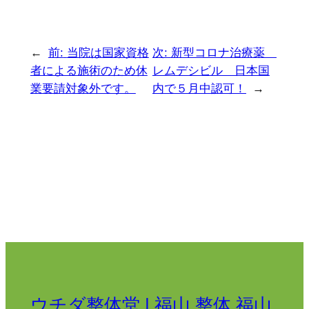
←
前:
当院は国家資格
次:
新型コロナ治療薬
者による施術のため休
レムデシビル 日本国
業要請対象外です。
内で５月中認可！
→
ウチダ整体堂 | 福山 整体 福山