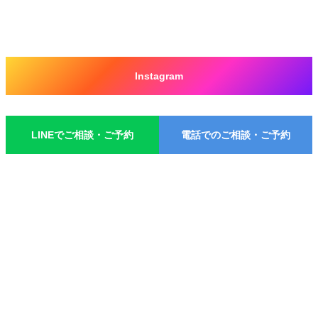
Instagram
グ
ル
LINEでご相談・ご予約
電話でのご相談・ご予約
ー
プ
グ
グ
リ
ル
ル
ン
ー
ー
ク
プ
プ
リ
リ
ン
ン
ク
ク